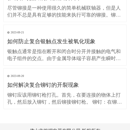
复合片触
尽管铆接是一种使用很久的简单机械联轴器，但是人
们并不总是具有足够的技能来执行可靠的铆接。铆接
缺陷产品的维修会造成人员，金钱和材料的极大浪
费。 铆钉杆的直径由铆钉上的实际负载确定。然而，
2023-09-21
就铆接也是铆钉的主要形式而言，铆钉杆的直径与铆
如何防止复合银触点发生被氧化现象
接部件的厚度密切相关。 如果铆钉与铆钉的材料相
同，则铆钉杆的
银触点通常是指在断开和闭合时分开并接触的电气和
电子组件的交点。由于金属导体端子容易产生瞬时热
量并在接触时产生火花，因此在多频过程中会使用接
触点。中等，容易产生氧化和电解 通过增厚来增加接
2023-09-20
触点，或者使用聚合物金属(比铜和银更多)，因此用
如何解决复合铆钉的开裂现象
相同的材料可以增加由聚合物金属制成的接触点。加
厚点称为银触点。
铆钉应该用铆钉枪打孔。首先，在要连接的物体上打
孔，然后放入铆钉，然后铆接铆钉枪。 铆钉：在铆接
中，铆接零件的各个部分通过自身的变形或干涉连
接。铆钉的类型很多，它们是非正式的。常见的半圆
形铆钉，扁平铆钉，沉头铆钉，半管状铆钉，实心铆
钉，铆钉，阶梯形铆钉等。扁平铆钉用于在正常载荷