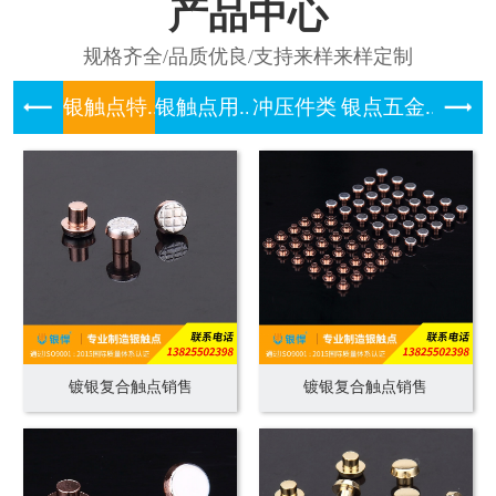
产品中心
规格齐全/品质优良/支持来样来样定制
银触点特...
银触点用...
冲压件类
银点五金...
铂铱合金
镀银复合触点销售
镀银复合触点销售