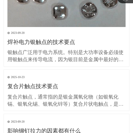
2023-09-20
焊补电力银触点的技术要点
银触点广泛用于电力系统。特别是大功率设备必须使
用银触点来传导电流，因为银目前是金属中最好的，
并且具有很强的耐腐蚀性和抗氧化性。在动力设备上
使用是最佳选择。 唯一的缺点是价格非常昂贵，因此
2025-10-23
通常值得在不影响使用前提的情况下用焊点对其进行
复合片触点技术要点
维修。 焊接前准备 去除严重烧伤的触点(通常称为银
饼)，
复合片触点，通常指的是银金属氧化物（如银氧化
镉、银氧化锡、银氧化锌等）复合片状电触点，是现
代低压电器中应用极其广泛的关键元件。 简单来说，
它的核心价值在于 “强强联合”——将银的优良导电
2023-09-20
性、导热性与金属氧化物的耐电弧侵蚀、抗熔焊、高
影响铆钉拉力的因素都有什么
硬度结合起来，实现单一金属无法达到的综合性能。